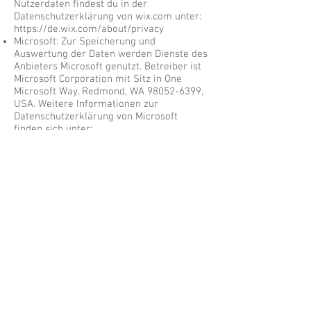
Nutzerdaten findest du in der
Datenschutzerklärung von wix.com unter:
https://de.wix.com/about/privacy
Microsoft: Zur Speicherung und
Auswertung der Daten werden Dienste des
Anbieters Microsoft genutzt. Betreiber ist
Microsoft Corporation mit Sitz in One
Microsoft Way, Redmond, WA
98052-6399
,
USA. Weitere Informationen zur
Datenschutzerklärung von Microsoft
finden sich unter:
https://privacy.microsoft.com/de-
de/privacystatement.
Weitere
Informationen zur Datenresidenz befinden
sich unter:
https://learn.microsoft.com/de-
de/microsoft-365/enterprise/m365-dr-
overview?
source=recommendations&view=o365-
worldwide.
Emailjs.com: Zum Versand der Emails
nutzen wir die von Emailjs.com
angebotenen Dienste. Betreiber ist
FastSpring, 801 Garden Street, Suite 201,
Santa Barbara, CA 93101, US. Der Dienst
ist GDPR-compliant und die