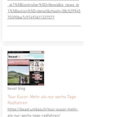
_pi1%5Bcontroller%5D=News&tx_news_pi
1%5Baction%5D=detail&cHash=38c529945
70390be7c974936f1337577
beast blog
Tour Eucor: Mehr als nur sechs Tage
Radfahren
https://beast.unibas.ch/tour-eucor-mehr-
als-nur-sechs-tage-radfahren/