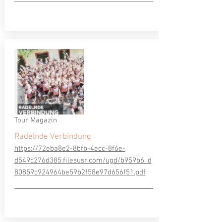
Tour Magazin
Radelnde Verbindung
https://72eba8e2-8bfb-4ecc-8f6e-
d549c276d385.filesusr.com/ugd/b959b6_d
80859c924964be59b2f58e97d656f51.pdf