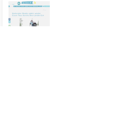
ka-news.de
Karlsruher Studis radeln wieder:
Eucor-Tour durchs Drei-Länder-Eck
https://www.ka-
news.de/region/karlsruhe/Karlsruhe~/Kar
lsruher-Studis-radeln-wieder-Eucor-Tour-
durchs-Drei-Laender-Eck;art6066,1400860
target="_blank" style="text-decoration:
underline">1400860"
target="_blank">https://www.ka-
news.de/region/karlsruhe/Karlsruhe~/Kar
lsruher-Studis-radeln-wieder-Eucor-Tour-
durchs-Drei-Laender-Eck;art6066,1400860