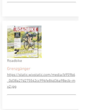
Roadbike
Grenzgänger
https://static.wixstatic.com/media/b959b6
_0d38a27d275542cc996fe84d36a98ecb~m
v2.jpg