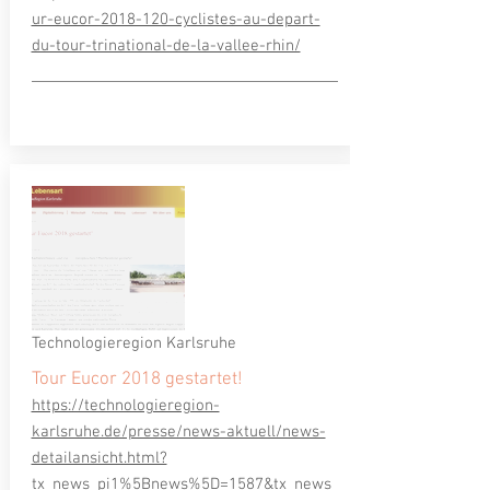
ur-eucor-2018-120-cyclistes-au-depart-
du-tour-trinational-de-la-vallee-rhin/
Technologieregion Karlsruhe
Tour Eucor 2018 gestartet!
https://technologieregion-
karlsruhe.de/presse/news-aktuell/news-
detailansicht.html?
tx_news_pi1%5Bnews%5D=1587&tx_news