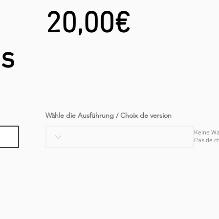
20,00€
es
Wähle die Ausführung / Choix de version
Keine Wa
Pas de ch