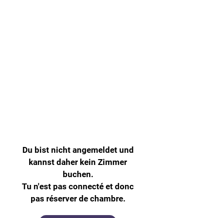
Diese Schlafmöglichkeiten sind für
Teilnehmende reserviert, die angegeben
haben, dass sie eine
Übernachtungsmöglichkeit in Karlsruhe
brauchen. Falls du das auch benötigst, melde
dich bitte bei der Teilnehmerverwaltung!
Ces lits sont réservés aux participants qui ont
indiqué qu'ils avaient besoin d'un endroit où
dormir à Karlsruhe. Si tu as également besoin
de cela, merci de te manifester auprès de
l'administration des participants !
Adresse : Moltkestraße 24, 76133 Karlsruhe
Du bist nicht angemeldet und
kannst daher kein Zimmer
buchen.
Tu n'est pas connecté et donc
pas réserver de chambre.