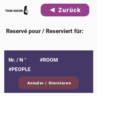
Zurück
Reservé pour / Reserviert für:
Nr. / N °
#ROOM
#PEOPLE
Annuler / Stornieren
Auftaktabend / Soirée de
lancement