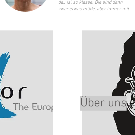
das ist so klasse. Die sind dann
zwar etwas müde, aber immer mit
einem strahlenden Lächeln, da
entsteht wirklich Begeisterung.
© NovaTris
Über uns