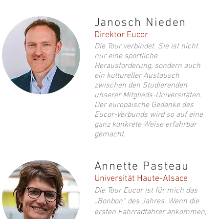
Janosch Nieden
Direktor Eucor
Die Tour verbindet. Sie ist nicht
nur eine sportliche
Herausforderung, sondern auch
ein kultureller Austausch
zwischen den Studierenden
unserer Mitglieds-Universitäten.
Der europäische Gedanke des
Eucor-Verbunds wird so auf eine
ganz konkrete Weise erfahrbar
gemacht.
Annette Pasteau
© Sandra Meyndt
Universität Haute-Alsace
Die Tour Eucor ist für mich das
„Bonbon“ des Jahres. Wenn die
ersten Fahrradfahrer ankommen,